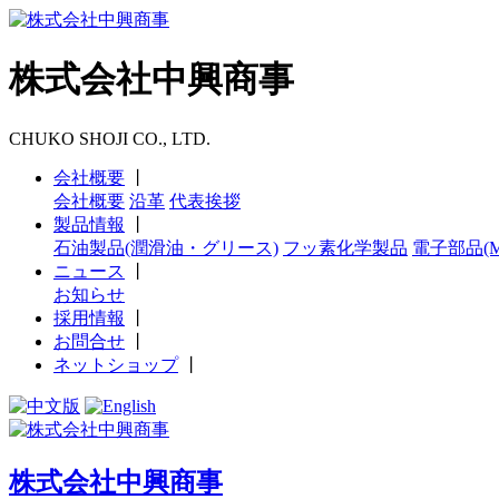
株式会社中興商事
CHUKO SHOJI CO., LTD.
会社概要
丨
会社概要
沿革
代表挨拶
製品情報
丨
石油製品(潤滑油・グリース)
フッ素化学製品
電子部品(M
ニュース
丨
お知らせ
採用情報
丨
お問合せ
丨
ネットショップ
丨
株式会社中興商事