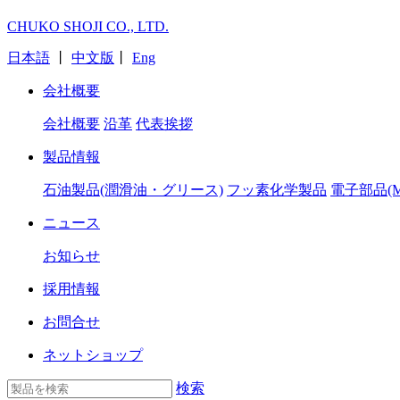
CHUKO SHOJI CO., LTD.
日本語
丨
中文版
丨
Eng
会社概要
会社概要
沿革
代表挨拶
製品情報
石油製品(潤滑油・グリース)
フッ素化学製品
電子部品(M
ニュース
お知らせ
採用情報
お問合せ
ネットショップ
検索