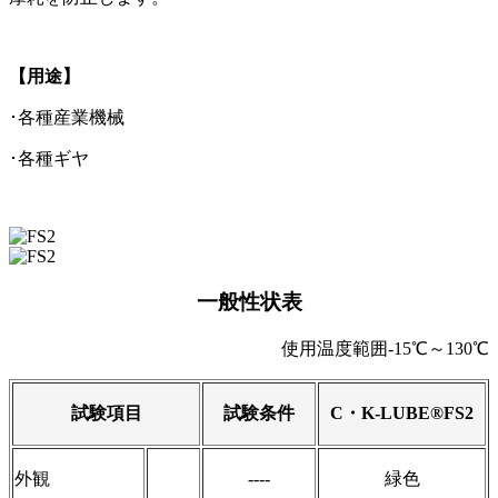
【用途】
･各種産業機械
･各種ギヤ
一般性状表
使用温度範囲-15℃～130℃
試験項目
試験条件
C
・
K-LUBE®FS2
外観
----
緑色