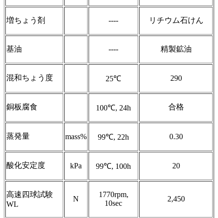
増ちょう剤
----
リチウム石けん
基油
----
精製鉱油
混和ちょう度
290
25℃
銅板腐食
合格
100℃, 24h
蒸発量
mass%
0.30
99℃, 22h
酸化安定度
kPa
20
99℃, 100h
高速四球試験
1770rpm,
N
2,450
10sec
WL