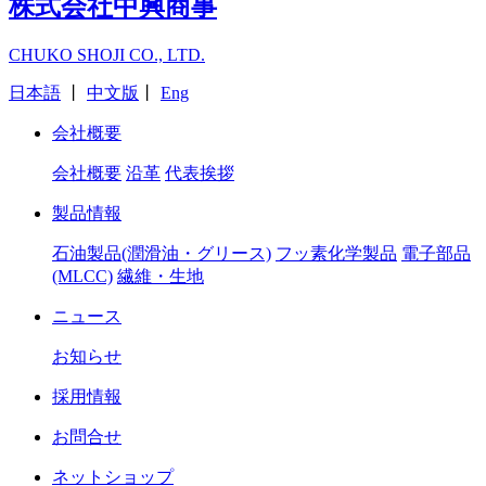
株式会社中興商事
CHUKO SHOJI CO., LTD.
日本語
丨
中文版
丨
Eng
会社概要
会社概要
沿革
代表挨拶
製品情報
石油製品(潤滑油・グリース)
フッ素化学製品
電子部品
(MLCC)
繊維・生地
ニュース
お知らせ
採用情報
お問合せ
ネットショップ