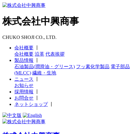
株式会社中興商事
CHUKO SHOJI CO., LTD.
会社概要
丨
会社概要
沿革
代表挨拶
製品情報
丨
石油製品(潤滑油・グリース)
フッ素化学製品
電子部品
(MLCC)
繊維・生地
ニュース
丨
お知らせ
採用情報
丨
お問合せ
丨
ネットショップ
丨