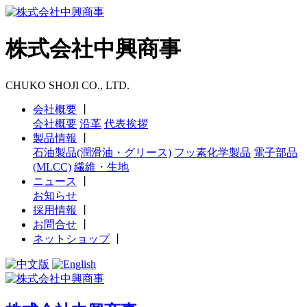
株式会社中興商事
CHUKO SHOJI CO., LTD.
会社概要
丨
会社概要
沿革
代表挨拶
製品情報
丨
石油製品(潤滑油・グリース)
フッ素化学製品
電子部品
(MLCC)
繊維・生地
ニュース
丨
お知らせ
採用情報
丨
お問合せ
丨
ネットショップ
丨