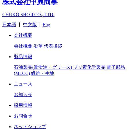
株式会社中興商事
CHUKO SHOJI CO., LTD.
日本語
丨
中文版
丨
Eng
会社概要
会社概要
沿革
代表挨拶
製品情報
石油製品(潤滑油・グリース)
フッ素化学製品
電子部品
(MLCC)
繊維・生地
ニュース
お知らせ
採用情報
お問合せ
ネットショップ