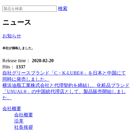
検索
ニュース
お知らせ
本社が移転しました。
Release time：
2020-02-20
Hits：
1337
自社グリースブランド「C・K-LUBE︎®」を日本と中国にて
同時に発売しました。
横浜油脂工業株式会社と代理契約を締結し、化粧品ブランド
「USUAL®」の中国総代理店として、製品販売開始しまし
た。
会社概要
会社概要
沿革
社長挨拶