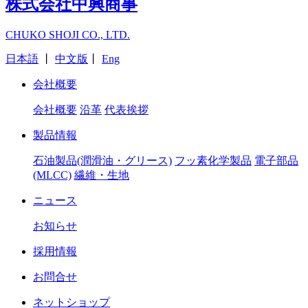
株式会社中興商事
CHUKO SHOJI CO., LTD.
日本語
丨
中文版
丨
Eng
会社概要
会社概要
沿革
代表挨拶
製品情報
石油製品(潤滑油・グリース)
フッ素化学製品
電子部品
(MLCC)
繊維・生地
ニュース
お知らせ
採用情報
お問合せ
ネットショップ