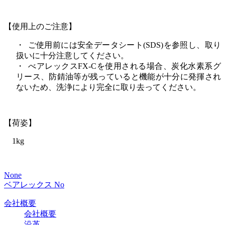
【使用上のご注意】
・
ご使用前には安全データシート
(SDS)
を参照し、取り
扱いに十分注意してください。
・
べアレックス
FX-C
を使用される場合、炭化水素系グ
リース、防錆油等が残っていると機能が十分に発揮され
ないため、洗浄により完全に取り去ってください。
【荷姿】
1kg
None
ベアレックス No
会社概要
会社概要
沿革