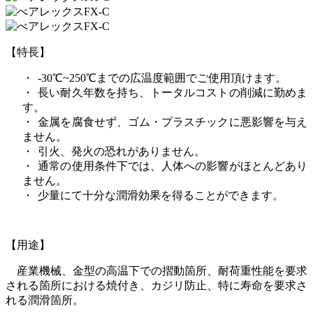
【特長】
・
-30
℃
~250
℃までの広温度範囲でご使用頂けます。
・
長い耐久年数を持ち、トータルコストの削減に勤めま
す。
・
金属を腐食せず、ゴム・プラスチックに悪影響を与え
ません。
・
引火、発火の恐れがありません。
・
通常の使用条件下では、人体への影響がほとんどあり
ません。
・
少量にて十分な潤滑効果を得ることができます。
【用途】
産業機械、金型の高温下での摺動箇所、耐荷重性能を要求
される箇所における焼付き、カジリ防止、特に寿命を要求さ
れる潤滑箇所。