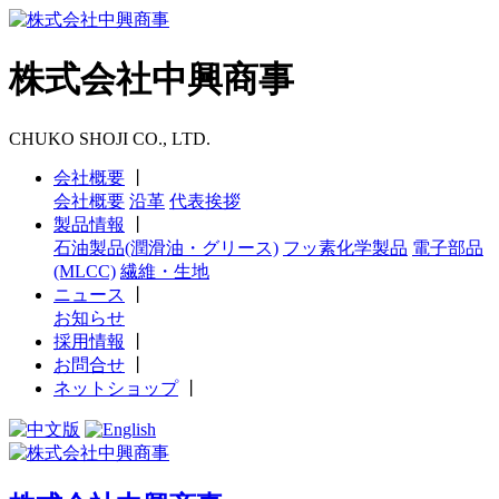
株式会社中興商事
CHUKO SHOJI CO., LTD.
会社概要
丨
会社概要
沿革
代表挨拶
製品情報
丨
石油製品(潤滑油・グリース)
フッ素化学製品
電子部品
(MLCC)
繊維・生地
ニュース
丨
お知らせ
採用情報
丨
お問合せ
丨
ネットショップ
丨