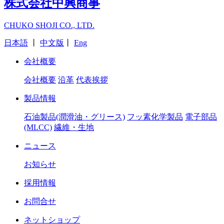
株式会社中興商事
CHUKO SHOJI CO., LTD.
日本語
丨
中文版
丨
Eng
会社概要
会社概要
沿革
代表挨拶
製品情報
石油製品(潤滑油・グリース)
フッ素化学製品
電子部品
(MLCC)
繊維・生地
ニュース
お知らせ
採用情報
お問合せ
ネットショップ