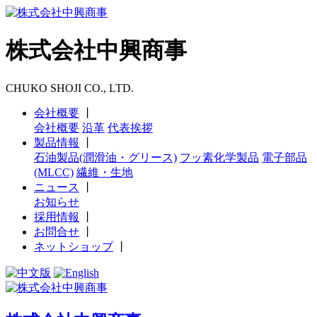
株式会社中興商事
CHUKO SHOJI CO., LTD.
会社概要
丨
会社概要
沿革
代表挨拶
製品情報
丨
石油製品(潤滑油・グリース)
フッ素化学製品
電子部品
(MLCC)
繊維・生地
ニュース
丨
お知らせ
採用情報
丨
お問合せ
丨
ネットショップ
丨