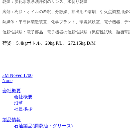
乾燥：炭化水素系洗浄剤のリンス、水切り乾燥
溶剤：樹脂・オイルの希釈、分散媒、抽出用の溶剤、引火点調整用媒
熱媒体：半導体製造装置、化学プラント、環境試験室、電子機器、デ
信頼性試験：電子部品・電子機器の信頼性試験（気密性試験、熱衝撃
荷姿：5.4kgボトル、20kg P/L、 272.15kg D/M
3M Novec 1700
None
会社概要
会社概要
沿革
社長挨拶
製品情報
石油製品(潤滑油・グリース)